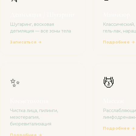
Депиляция / Шугаринг
Маникюр
Шугаринг, восковая
Классический,
депиляция — все зоны тела
гель-лак, нар
Записаться →
Подробнее →
✨
💆
Косметология
Массаж
Чистка лица, пилинги,
Расслабляющий
мезотерапия,
лимфодренаж
биоревитализация
Подробнее →
Подробнее →