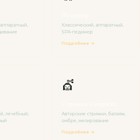
Педикюр
 аппаратный,
Классический, аппаратный,
ащивание
SPA-педикюр
Подробнее →
💇
Стрижка и окраска
, лечебный,
Авторские стрижки, балаяж,
ный
омбре, мелирование
Подробнее →