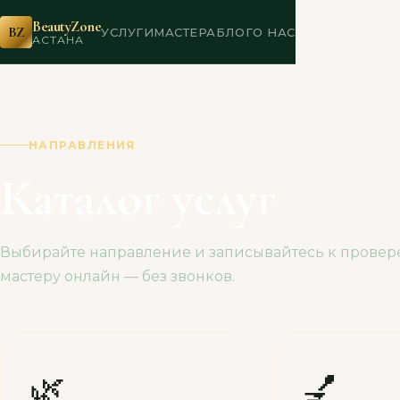
Главная
›
Услуги
BeautyZone
BZ
УСЛУГИ
МАСТЕРА
БЛОГ
О НАС
АСТАНА
НАПРАВЛЕНИЯ
Каталог услуг
Выбирайте направление и записывайтесь к прове
мастеру онлайн — без звонков.
🌿
💅