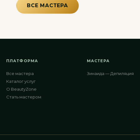
ВСЕ МАСТЕРА
ПЛАТФОРМА
МАСТЕРА
Все мастера
Зинаида — Депиляция
Каталог услуг
О BeautyZone
Стать мастером