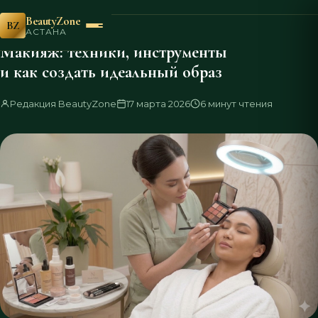
Главная
Блог
Макияж
›
›
BeautyZone
BZ
МАКИЯЖ
АСТАНА
Макияж: техники, инструменты
и как создать идеальный образ
Редакция BeautyZone
17 марта 2026
6 минут чтения