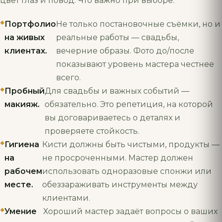
цвет глаз и повод. Что важно при выборе:
Портфолио
Не только постановочные съёмки, но и
на живых
реальные работы — свадьбы,
клиентах.
вечерние образы. Фото до/после
показывают уровень мастера честнее
всего.
Пробный
Для свадьбы и важных событий —
макияж.
обязательно. Это репетиция, на которой
вы договариваетесь о деталях и
проверяете стойкость.
Гигиена
Кисти должны быть чистыми, продукты —
на
не просроченными. Мастер должен
рабочем
использовать одноразовые спонжи или
месте.
обеззараживать инструменты между
клиентами.
Умение
Хороший мастер задаёт вопросы о ваших