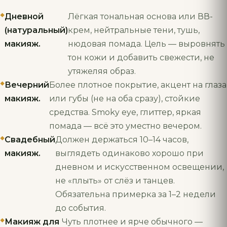
Дневной
Лёгкая тональная основа или ВВ-
(натуральный)
крем, нейтральные тени, тушь,
макияж.
нюдовая помада. Цель — выровнять
тон кожи и добавить свежести, не
утяжеляя образ.
Вечерний
Более плотное покрытие, акцент на глаза
макияж.
или губы (не на оба сразу), стойкие
средства. Smoky eye, глиттер, яркая
помада — всё это уместно вечером.
Свадебный
Должен держаться 10–14 часов,
макияж.
выглядеть одинаково хорошо при
дневном и искусственном освещении,
не «плыть» от слёз и танцев.
Обязательна примерка за 1–2 недели
до события.
Макияж для
Чуть плотнее и ярче обычного —