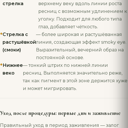
стрелка
верхнему веку вдоль линии роста
ресниц с возможным удлинением к
уголку. Подходит для любого типа
глаз, добавляет чёткость.
Стрелка с
— более широкая и растушёванная
растушёвкой
линия, создающая эффект smoky eye.
(смоки)
Выразительный, вечерний образ на
постоянной основе.
Нижнее
— тонкий штрих по нижней линии
веко
ресниц. Выполняется значительно реже,
так как пигмент в этой зоне держится хуже
и может мигрировать.
Уход после процедуры: первые дни и заживление
Правильный уход в период заживления — залог