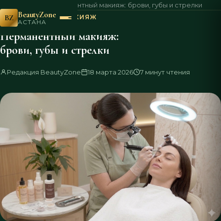
Главная
Блог
Перманентный макияж: брови, губы и стрелки
›
›
BeautyZone
BZ
ПЕРМАНЕНТНЫЙ МАКИЯЖ
АСТАНА
Перманентный макияж:
брови, губы и стрелки
Редакция BeautyZone
18 марта 2026
7 минут чтения