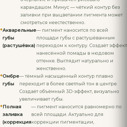
карандашом. Минус — чёткий контур без
заливки при выцветании пигмента может
смотреться неестественно.
Акварельные
— пигмент наносится по всей
губы
площади губы с растушёванным
(растушёвка)
переходом к контуру. Создаёт эффект
нанесённой помады в нюдовом
оттенке. Выглядит натурально и
женственно.
Омбре
— тёмный насыщенный контур плавно
губы
переходит в более светлый тон в центре.
Создаёт объёмный 3D-эффект, визуально
увеличивает губы.
Полная
— пигмент наносится равномерно по
заливка
всей площади. Актуально для
(коррекция
коррекции пигментации,