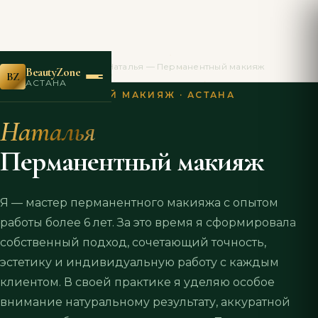
BeautyZone
›
Мастера
›
Наталья — Перманентный макияж
BeautyZone
BZ
АСТАНА
ПЕРМАНЕНТНЫЙ МАКИЯЖ · АСТАНА
Наталья
Перманентный макияж
Я — мастер перманентного макияжа с опытом
работы более 6 лет. За это время я сформировала
собственный подход, сочетающий точность,
эстетику и индивидуальную работу с каждым
клиентом. В своей практике я уделяю особое
внимание натуральному результату, аккуратной